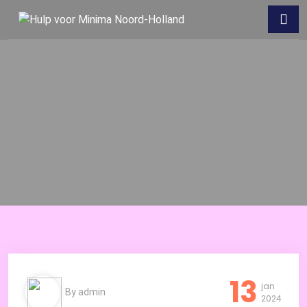
Skip
to
the
content
13
jan
By
admin
2024